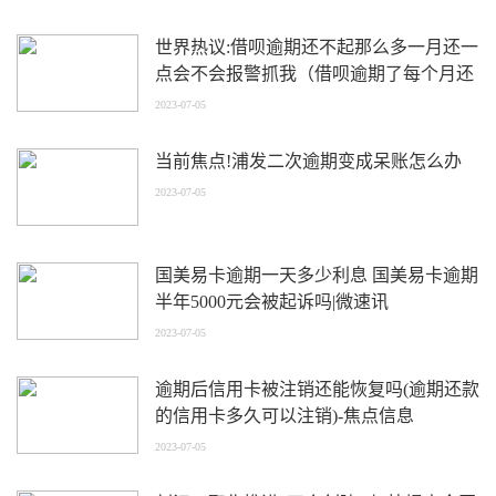
世界热议:借呗逾期还不起那么多一月还一
点会不会报警抓我（借呗逾期了每个月还
个一千正常吗）
2023-07-05
当前焦点!浦发二次逾期变成呆账怎么办
2023-07-05
国美易卡逾期一天多少利息 国美易卡逾期
半年5000元会被起诉吗|微速讯
2023-07-05
逾期后信用卡被注销还能恢复吗(逾期还款
的信用卡多久可以注销)-焦点信息
2023-07-05